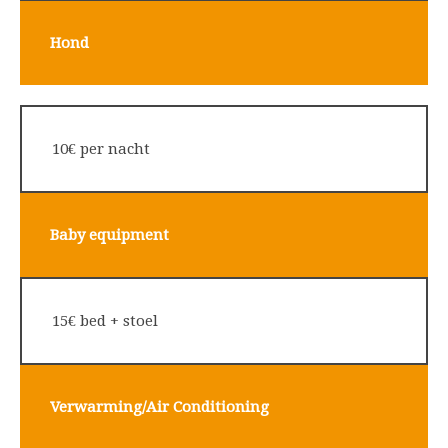
Hond
10€ per nacht
Baby equipment
15€ bed + stoel
Verwarming/Air Conditioning