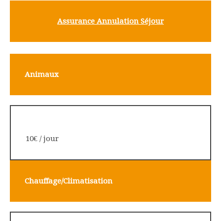
Assura
nce Annulation Séjour
Animaux
10€ / jour
Chauffage/Climatisation