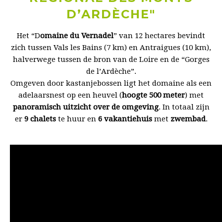
D’ARDÈCHE"
Het “D
omaine du Vernadel
” van 12 hectares bevindt
zich tussen Vals les Bains (7 km) en Antraigues (10 km),
halverwege tussen de bron van de Loire en de “Gorges
de l’Ardèche”.
Omgeven door kastanjebossen ligt het domaine als een
adelaarsnest op een heuvel (
hoogte 500 meter
) met
panoramisch uitzicht over de omgeving
. In totaal zijn
er
9 chalets
te huur en
6 vakantiehuis
met
zwembad
.