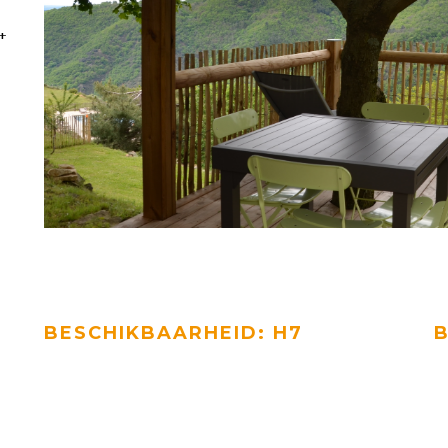
+
BESCHIKBAARHEID: H7
B