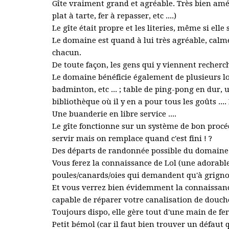
Gîte vraiment grand et agréable. Très bien amén
plat à tarte, fer à repasser, etc ....)
Le gîte était propre et les literies, même si ell
Le domaine est quand à lui très agréable, calme
chacun.
De toute façon, les gens qui y viennent recherc
Le domaine bénéficie également de plusieurs lois
badminton, etc ... ; table de ping-pong en dur, 
bibliothèque où il y en a pour tous les goûts ..
Une buanderie en libre service ....
Le gîte fonctionne sur un système de bon procédé
servir mais on remplace quand c'est fini ! ?
Des départs de randonnée possible du domaine
Vous ferez la connaissance de Lol (une adorable
poules/canards/oies qui demandent qu'à grignot
Et vous verrez bien évidemment la connaissance
capable de réparer votre canalisation de douch
Toujours dispo, elle gère tout d'une main de fe
Petit bémol (car il faut bien trouver un défaut 