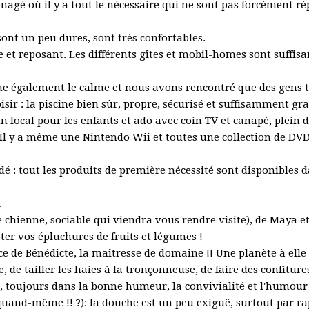
agé où il y a tout le nécessaire qui ne sont pas forcément rép
e sont un peu dures, sont très confortables.
 et reposant. Les différents gîtes et mobil-homes sont suffis
he également le calme et nous avons rencontré que des gens trè
ir : la piscine bien sûr, propre, sécurisé et suffisamment gra
un local pour les enfants et ado avec coin TV et canapé, plein d
.. Il y a même une Nintendo Wii et toutes une collection de DVD
 : tout les produits de première nécessité sont disponibles da
.
 chienne, sociable qui viendra vous rendre visite), de Maya e
er vos épluchures de fruits et légumes !
 de Bénédicte, la maîtresse de domaine !! Une planète à elle 
e, de tailler les haies à la tronçonneuse, de faire des confi
r, toujours dans la bonne humeur, la convivialité et l'humour
quand-même !! ?): la douche est un peu exiguë, surtout par rappo